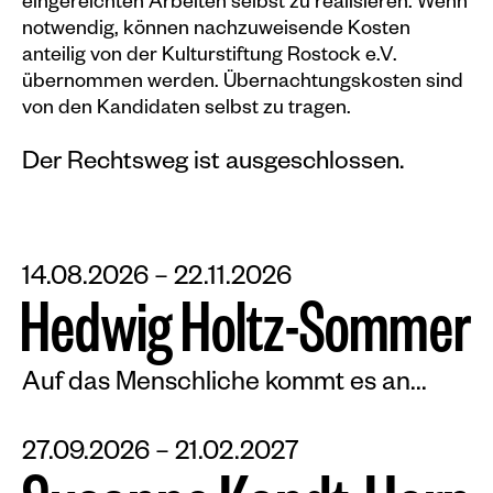
eingereichten Arbeiten selbst zu realisieren. Wenn
notwendig, können nachzuweisende Kosten
anteilig von der Kulturstiftung Rostock e.V.
übernommen werden. Übernachtungskosten sind
von den Kandidaten selbst zu tragen.
Der Rechtsweg ist ausgeschlossen.
14.08.2026 – 22.11.2026
H
e
d
w
i
g
H
o
l
t
z
-
S
o
m
m
e
r
Auf das Menschliche kommt es an...
27.09.2026 – 21.02.2027