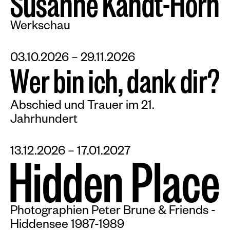
S
u
s
a
n
n
e
K
a
n
d
t
-
H
o
r
n
Werkschau
03.10.2026 – 29.11.2026
W
e
r
b
i
n
i
c
h
,
d
a
n
k
d
i
r
?
Abschied und Trauer im 21.
Jahrhundert
13.12.2026 – 17.01.2027
H
i
d
d
e
n
P
l
a
c
e
Photographien Peter Brune & Friends -
Hiddensee 1987-1989