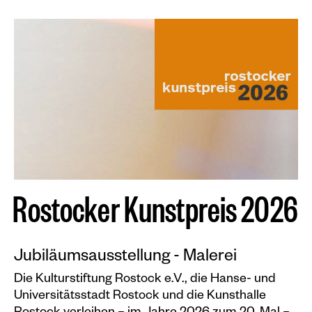
Plakate
Sondereditionen
Editionen
Merchandise
R
o
s
t
o
c
k
e
r
K
u
n
s
t
p
r
e
i
s
2
0
2
6
Jubiläumsausstellung - Malerei
Die Kulturstiftung Rostock e.V., die Hanse- und
Universitätsstadt Rostock und die Kunsthalle