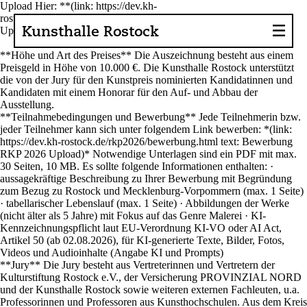
Upload Hier: **(link: https://dev.kh-
rostock.de/rkp2026/bewerbung.html text: Bewerbung RKP 2026
Upload)**
Kunsthalle Rostock
**Höhe und Art des Preises** Die Auszeichnung besteht aus einem
Preisgeld in Höhe von 10.000 €
. Die Kunsthalle Rostock unterstützt
die von der Jury für den Kunstpreis nominierten Kandidatinnen und
About the Art Hall
Kandidaten mit einem Honorar für den Auf- und Abbau der
Ausstellung.
Collection
**Teilnahmebedingungen und Bewerbung** Jede Teilnehmerin bzw.
jeder Teilnehmer kann sich unter folgendem Link bewerben: *(link:
Contact persons
https://dev.kh-rostock.de/rkp2026/bewerbung.html text: Bewerbung
RKP 2026 Upload)* Notwendige Unterlagen sind ein PDF mit max.
Sponsors, Projects
30 Seiten, 10 MB. Es sollte folgende Informationen enthalten: ·
aussagekräftige Beschreibung zu Ihrer Bewerbung mit Begründung
zum Bezug zu Rostock und Mecklenburg-Vorpommern (max. 1 Seite)
Presse
· tabellarischer Lebenslauf (max. 1 Seite) · Abbildungen der Werke
(nicht älter als 5 Jahre) mit Fokus auf das Genre Malerei · KI-
Café, Bistro
Kennzeichnungspflicht laut EU-Verordnung KI-VO oder AI Act,
Artikel 50 (ab 02.08.2026), für KI-generierte Texte, Bilder, Fotos,
Videos und Audioinhalte (Angabe KI und Prompts)
Current issues
**Jury** Die Jury besteht aus Vertreterinnen und Vertretern der
Kulturstiftung Rostock e.V., der Versicherung PROVINZIAL NORD
News
und der Kunsthalle Rostock sowie weiteren externen Fachleuten, u.a.
Professorinnen und Professoren aus Kunsthochschulen. Aus dem Kreis