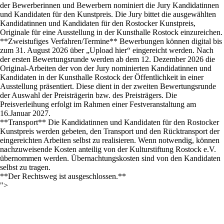
Events calendar
der Bewerberinnen und Bewerbern nominiert die Jury Kandidatinnen
und Kandidaten für den Kunstpreis. Die Jury bittet die ausgewählten
Kandidatinnen und Kandidaten für den Rostocker Kunstpreis,
Information
Originale für eine Ausstellung in der Kunsthalle Rostock einzureichen.
**Zweistufiges Verfahren/Termine** Bewerbungen können digital
bis
Visit
zum 31. August 2026
über „Upload hier“ eingereicht werden. Nach
der ersten Bewertungsrunde werden ab dem 12. Dezember 2026 die
Programm
Original-Arbeiten der von der Jury nominierten Kandidatinnen und
Kandidaten in der Kunsthalle Rostock der Öffentlichkeit in einer
Ausstellung präsentiert. Diese dient in der zweiten Bewertungsrunde
Kunstvermittlung &
der Auswahl der Preisträgerin bzw. des Preisträgers. Die
Museumspädagogik
Preisverleihung erfolgt im Rahmen einer Festveranstaltung am
16.Januar 2027.
Exhibitions
**Transport** Die Kandidatinnen und Kandidaten für den Rostocker
Kunstpreis werden gebeten, den Transport und den Rücktransport der
Current
eingereichten Arbeiten selbst zu realisieren. Wenn notwendig, können
nachzuweisende Kosten anteilig von der Kulturstiftung Rostock e.V.
Preview
übernommen werden. Übernachtungskosten sind von den Kandidaten
selbst zu tragen.
Archive
**Der Rechtsweg ist ausgeschlossen.**
">
Shop
Kataloge