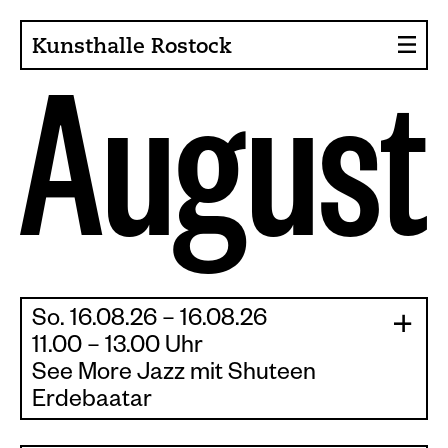
Kunsthalle Rostock
A
u
g
u
s
t
About the Art Hall
Collection
Contact persons
Sponsors, Projects
Presse
So. 16.08.26 – 16.08.26
Café, Bistro
|
|
11.00 – 13.00 Uhr
See More Jazz mit Shuteen
Current issues
Erdebaatar
News
SHUTEEN ERDENEBAATAR / BETWEEN