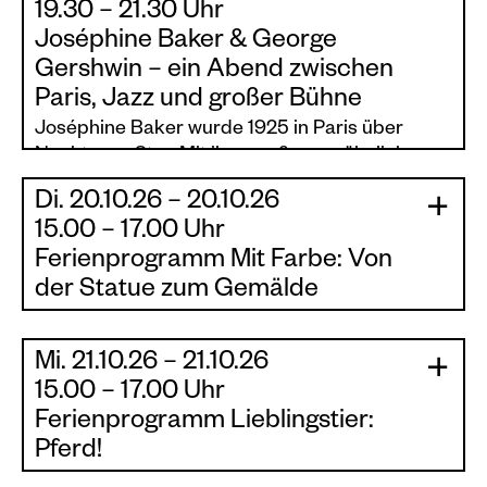
19.30 – 21.30 Uhr
Joséphine Baker & George
Gershwin – ein Abend zwischen
Paris, Jazz und großer Bühne
Joséphine Baker wurde 1925 in Paris über
Nacht zum Star. Mit ihrer außergewöhnlichen
Bühnenpräsenz, ihrer Energie und ihrem
Di. 20.10.26 – 20.10.26
unverwechselbaren Ausdruck prägte sie die
|
|
15.00 – 17.00 Uhr
Kunst- und Musikszene der 1920er Jahre weit
Ferienprogramm Mit Farbe: Von
über Frankreich hinaus. 1926 trat sie erstmals
in Berlin auf und begeisterte auch dort das
der Statue zum Gemälde
Publikum.
Lasst uns die Sammlung der Statuen und
Skulpturen entdecken!
Mi. 21.10.26 – 21.10.26
Auch George Gershwin ließ sich vom
|
Eine spannende Statue wird unser Mittelpunkt
|
Lebensgefühl dieser Zeit inspirieren: Sein Werk
15.00 – 17.00 Uhr
sein. Dann versuchen wir aus unserer
An American in Paris gilt bis heute als
Ferienprogramm Lieblingstier:
Lieblingsperspektive die Form einzufangen und
musikalisches Porträt der französischen
Pferd!
kreieren Licht und Schatten mithilfe von
Hauptstadt und ihrer besonderen
Farben.
Du liebst Pferde? Oder möchtest einfach eine