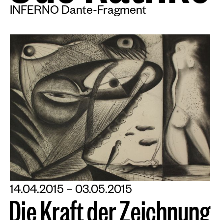
INFERNO Dante-Fragment
14.04.2015 – 03.05.2015
D
i
e
K
r
a
f
t
d
e
r
Z
e
i
c
h
n
u
n
g