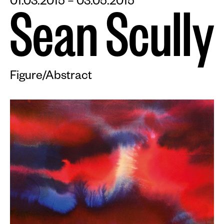
01.03.2015 – 03.05.2015
S
e
a
n
S
c
u
l
l
y
Figure/Abstract