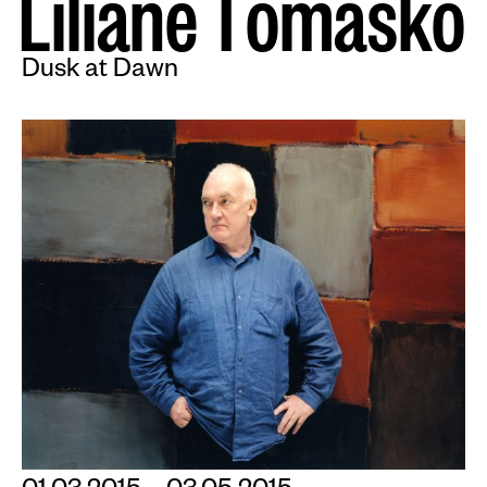
L
i
l
i
a
n
e
T
o
m
a
s
k
o
Dusk at Dawn