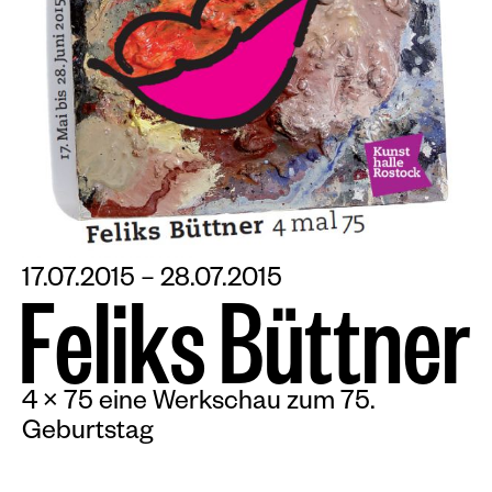
17.07.2015 – 28.07.2015
F
e
l
i
k
s
B
ü
t
t
n
e
r
4 × 75 eine Werkschau zum 75.
Geburtstag