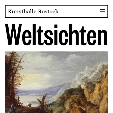
Kunsthalle Rostock
W
e
l
t
s
i
c
h
t
e
n
About the Art Hall
Collection
Contact persons
Sponsors, Projects
Presse
Café, Bistro
Current issues
News