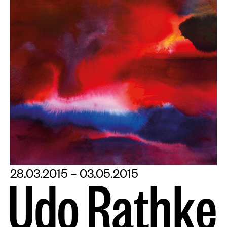
28.03.2015 – 03.05.2015
U
d
o
R
a
t
h
k
e