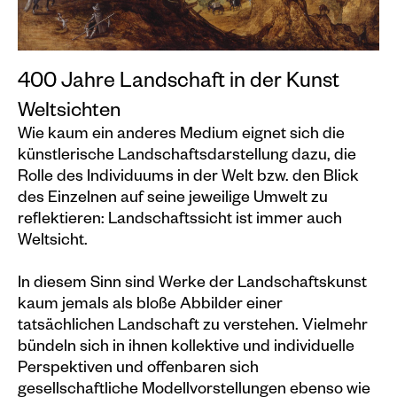
Events calendar
Information
400 Jahre Landschaft in der Kunst
Visit
Weltsichten
Programm
Wie kaum ein anderes Medium eignet sich die
Kunstvermittlung &
künstlerische Landschaftsdarstellung dazu, die
Rolle des Individuums in der Welt bzw. den Blick
Museumspädagogik
des Einzelnen auf seine jeweilige Umwelt zu
Exhibitions
reflektieren: Landschaftssicht ist immer auch
Current
Weltsicht.
Preview
In diesem Sinn sind Werke der Landschaftskunst
kaum jemals als bloße Abbilder einer
Archive
tatsächlichen Landschaft zu verstehen. Vielmehr
bündeln sich in ihnen kollektive und individuelle
Shop
Perspektiven und offenbaren sich
gesellschaftliche Modellvorstellungen ebenso wie
Kataloge